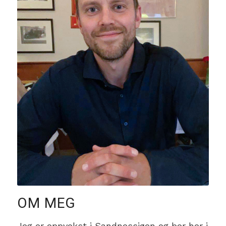
OM MEG
Jeg er oppvokst i Sandnessjøen og bor her i